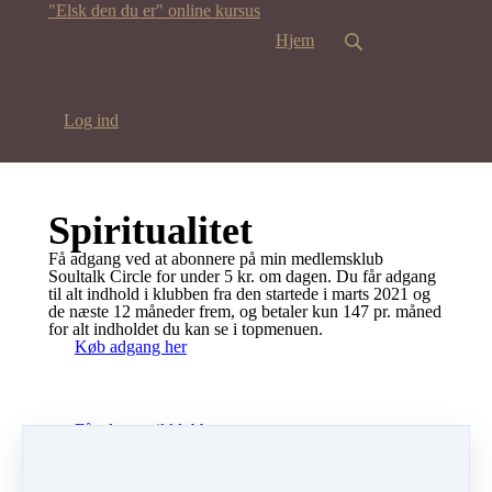
"Elsk den du er" online kursus
Hjem
Log ind
Spiritualitet
Få adgang ved at abonnere på min medlemsklub
Soultalk Circle for under 5 kr. om dagen. Du får adgang
til alt indhold i klubben fra den startede i marts 2021 og
de næste 12 måneder frem, og betaler kun 147 pr. måned
for alt indholdet du kan se i topmenuen.
Køb adgang her
Få adgang til klubben
Har du allerede adgang? Vær venlig at logge ind.