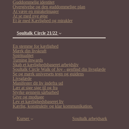
Guddommelig identitet
Overgivelse og den guddommelige plan
At være en mirakelmager
At se med nye øjne
Et år med Kærlighed og mirakler
Soultalk Circle 21/22
En stemme for kærlighed
Mærk din livskraft
(current)
Spiritualitet
Turning Inwards
Skab et kærlighedsbaseret arbejdsliv
Soultalk Circle Walk of Joy - genfind din livsglæde
Se og mærk universets tegn og guidens
Livsglæde
Manifester dit liv indefra ud
Lær at sige sige til og fra
Styrke gennem sårbarhed
Give og modtage
Lev et kærlighedsbaseret liv
Kærlig, konstruktiv og klar kommunikation.
Kurser
Soultalk arbejdsark