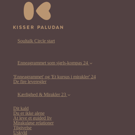
Soultalk Circle start
Enneagrammet som sjæls-kompas 24
'Enneagrammet' og 'Et kursus i mirakler' 24
De fire leveregler
Kærlighed & Mirakler 23
Dit kald
Du er ikke alene
At leve et guided liv
Mirakuløse relationer
Tilgivelse
Uskyld