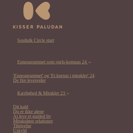
Soultalk Circle start
Enneagrammet som sjæls-kompas 24
'Enneagrammet' og 'Et kursus i mirakler' 24
De fire leveregler
Kærlighed & Mirakler 23
Dit kald
Du er ikke alene
At leve et guided liv
Mirakuløse relationer
Tilgivelse
Uskyld