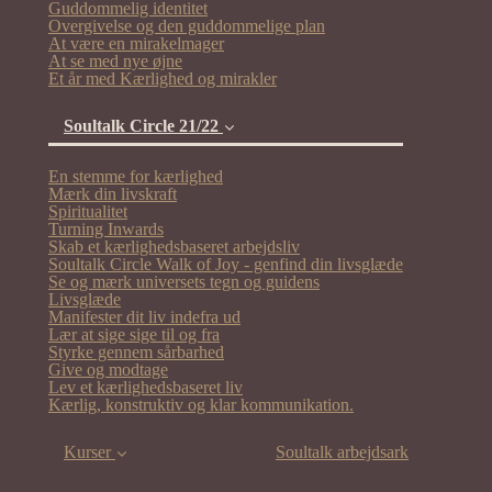
Guddommelig identitet
Overgivelse og den guddommelige plan
At være en mirakelmager
At se med nye øjne
Et år med Kærlighed og mirakler
Soultalk Circle 21/22
En stemme for kærlighed
Mærk din livskraft
Spiritualitet
Turning Inwards
Skab et kærlighedsbaseret arbejdsliv
Soultalk Circle Walk of Joy - genfind din livsglæde
(current)
Se og mærk universets tegn og guidens
Livsglæde
Manifester dit liv indefra ud
Lær at sige sige til og fra
Styrke gennem sårbarhed
Give og modtage
Lev et kærlighedsbaseret liv
Kærlig, konstruktiv og klar kommunikation.
Kurser
Soultalk arbejdsark